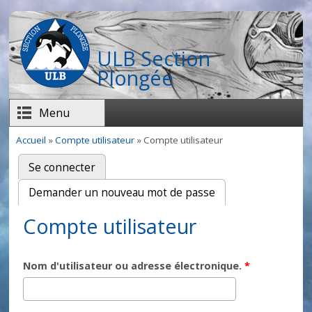
Aller au contenu principal
ULB Section
Plongée
Menu
Accueil
»
Compte utilisateur
» Compte utilisateur
Vous êtes ici
Se connecter
Onglets principaux
Demander un nouveau mot de passe
(onglet actif)
Compte utilisateur
Nom d'utilisateur ou adresse électronique.
*