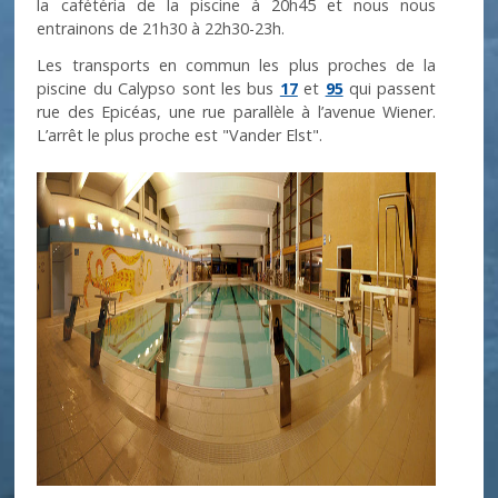
la cafétéria de la piscine à 20h45 et nous nous
entrainons de 21h30 à 22h30-23h.
Les transports en commun les plus proches de la
piscine du Calypso sont les bus
17
et
95
qui passent
rue des Epicéas, une rue parallèle à l’avenue Wiener.
L’arrêt le plus proche est "Vander Elst".