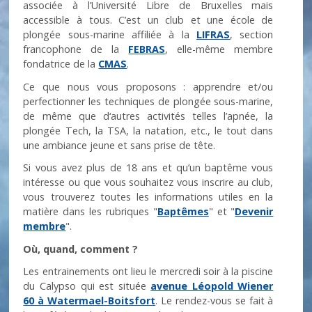
associée à l’Université Libre de Bruxelles mais
accessible à tous. C’est un club et une école de
plongée sous-marine affiliée à la
LIFRAS
, section
francophone de la
FEBRAS
, elle-même membre
fondatrice de la
CMAS
.
Ce que nous vous proposons : apprendre et/ou
perfectionner les techniques de plongée sous-marine,
de même que d‘autres activités telles l’apnée, la
plongée Tech, la TSA, la natation, etc., le tout dans
une ambiance jeune et sans prise de tête.
Si vous avez plus de 18 ans et qu’un baptême vous
intéresse ou que vous souhaitez vous inscrire au club,
vous trouverez toutes les informations utiles en la
matière dans les rubriques "
Baptêmes
" et "
Devenir
membre
".
Où, quand, comment ?
Les entrainements ont lieu le mercredi soir à la piscine
du Calypso qui est située
avenue Léopold Wiener
60 à Watermael-Boitsfort
. Le rendez-vous se fait à