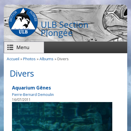
Aller au contenu principal
ULB Section
Plongée
Menu
Accueil
»
Photos
»
Albums
» Divers
Vous êtes ici
Divers
Aquarium Gênes
Pierre-Bernard Demoulin
16/07/2011