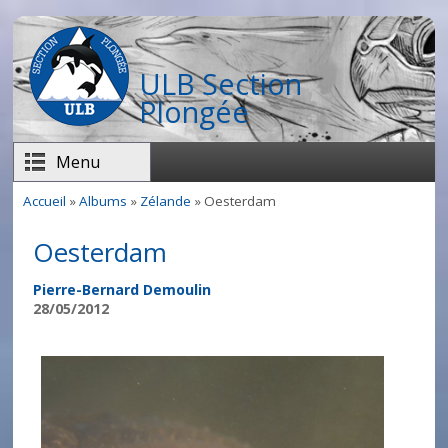
Aller au contenu principal
ULB Section
Plongée
Menu
Accueil
»
Albums
»
Zélande
» Oesterdam
Vous êtes ici
Oesterdam
Pierre-Bernard Demoulin
28/05/2012