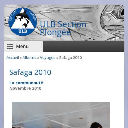
Aller au contenu principal
ULB Section
Plongée
Menu
Accueil
»
Albums
»
Voyages
» Safaga 2010
Vous êtes ici
Safaga 2010
La communauté
Novembre 2010