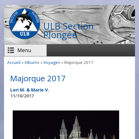
Aller au contenu principal
ULB Section
Plongée
Menu
Accueil
»
Albums
»
Voyages
» Majorque 2017
Vous êtes ici
Majorque 2017
Lori M. & Marie V.
11/10/2017