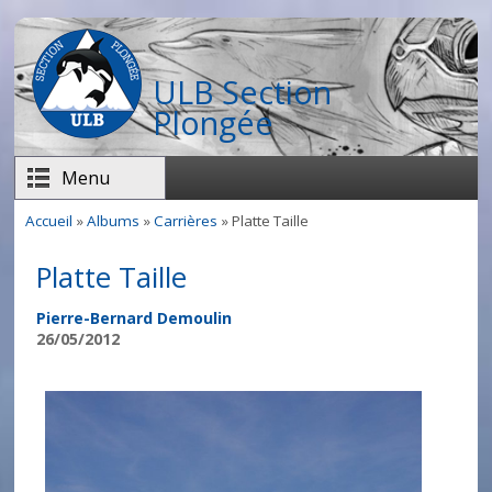
Aller au contenu principal
ULB Section
Plongée
Menu
Accueil
»
Albums
»
Carrières
» Platte Taille
Vous êtes ici
Platte Taille
Pierre-Bernard Demoulin
26/05/2012