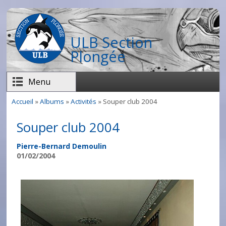
Aller au contenu principal
ULB Section
Plongée
Menu
Accueil
»
Albums
»
Activités
» Souper club 2004
Vous êtes ici
Souper club 2004
Pierre-Bernard Demoulin
01/02/2004