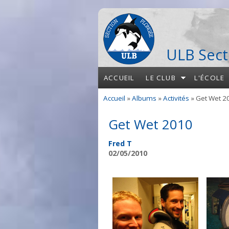
Aller au contenu principal
ULB Sect
ACCUEIL
LE CLUB
L'ÉCOLE
Accueil
»
Albums
»
Activités
» Get Wet 2
Vous êtes ici
Get Wet 2010
Fred T
02/05/2010