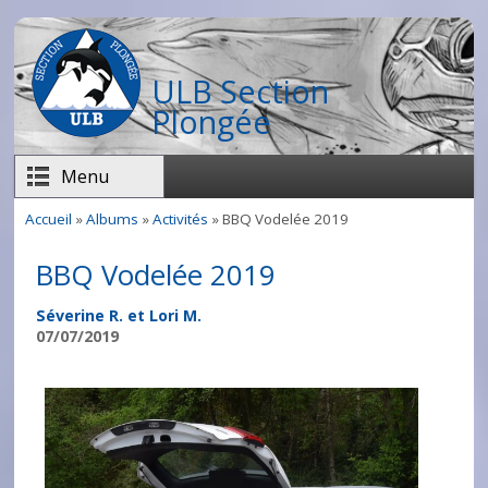
Aller au contenu principal
ULB Section
Plongée
Menu
Accueil
»
Albums
»
Activités
» BBQ Vodelée 2019
Vous êtes ici
BBQ Vodelée 2019
Séverine R. et Lori M.
07/07/2019