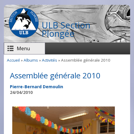
Aller au contenu principal
ULB Section
Plongée
Menu
Accueil
»
Albums
»
Activités
» Assemblée générale 2010
Vous êtes ici
Assemblée générale 2010
Pierre-Bernard Demoulin
24/04/2010