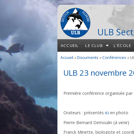
Aller au contenu principal
ULB Sect
ACCUEIL
LE CLUB
L'ÉCOLE
Accueil
»
Documents
»
Conférences
» U
Vous êtes ici
ULB 23 novembre 
Première conférence organisée par l
Orateurs : présentés
ici
en photo
Pierre-Bernard Demoulin (à venir)
Franck Minette, biologiste et coord