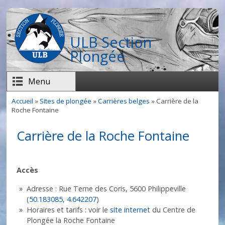
Aller au contenu principal
ULB Section
Plongée
Menu
Accueil
»
Sites de plongée
»
Carrières belges
» Carrière de la
Vous êtes ici
Roche Fontaine
Carrière de la Roche Fontaine
Accès
Adresse : Rue Terne des Coris, 5600 Philippeville
(
50.183085, 4.642207
)
Horaires et tarifs : voir le
site internet
du Centre de
Plongée la Roche Fontaine