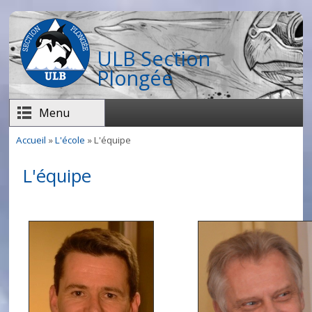
Aller au contenu principal
ULB Section
Plongée
Menu
Accueil
»
L'école
» L'équipe
Vous êtes ici
L'équipe