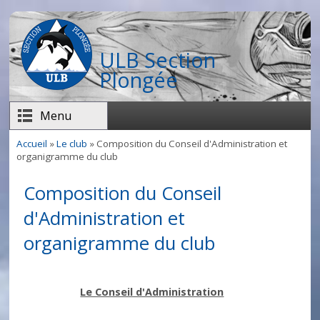
Aller au contenu principal
ULB Section
Plongée
Menu
Accueil
»
Le club
» Composition du Conseil d'Administration et
Vous êtes ici
organigramme du club
Composition du Conseil
d'Administration et
organigramme du club
Le Conseil d'Administration